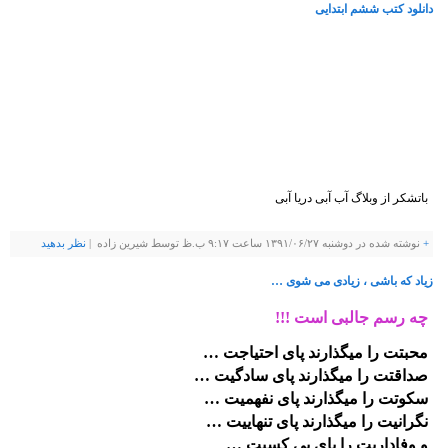
دانلود کتب ششم ابتدایی
باتشکر از وبلاگ آب آبی دریا آبی
+
نوشته شده در دوشنبه ۱۳۹۱/۰۶/۲۷ ساعت ۹:۱۷ ب.ظ توسط شيرين زاده |
نظر بدهيد
زیاد که باشی ، زیادی می شوی …
چه رسم جالبی است !!!
محبتت را میگذارند پای احتیاجت …
صداقتت را میگذارند پای سادگیت …
سکوتت را میگذارند پای نفهمیت …
نگرانیت را میگذارند پای تنهاییت …
و وفاداریت را پای بی کسیت …