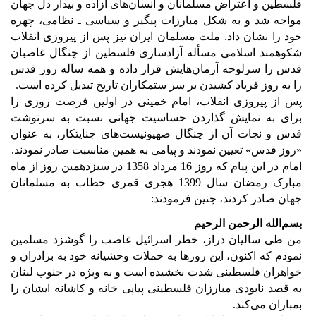
فلسطین و اعتراض مسلمانان و انسان‌های آزاده و بیدار دل جهان
مواجه شد و به شکل مبارزات پیگیر و سیاسی ـ نظامی، چهره
خود را نشان داد. ملت مسلمان ایران نیز پس از پیروزی انقلاب
شکوهمند اسلامی مسأله آزاد‌سازی فلسطین از چنگال غاصبان
قدس را سرلوحه آرمان‌هایش قرار داده و همه ساله روز قدس
را به روز فریاد کشیدن بر سر ستمکاران تاریخ تبدیل کرده است.
پس از پیروزی انقلاب، امام خمینی در اولین فرصت روزی را
برای به نمایش گذاردن حساسیت جهانی نسبت به سرنوشت
قدس و نجات آن از چنگال صهیونیست‌های جنایتکار، به عنوان
«روز قدس» تعیین نمودند و پیامی به همین مناسبت صادر نمودند.
امام در این پیام که روز 16 مرداد 1358 در سیزدهمین روز از ماه
مبارک رمضان سال 1399 هجری قمری خطاب به مسلمانان
جهان صادر کردند، چنین فرمودند:
بسم‌الله الرحمن الرحیم
من طی سالیان دراز، خطر اسرائیل غاصب را گوشزد مسلمین
نمودم که اکنون، این روزها به حملات وحشیانه خود به برادران و
خواهران فلسطینی شدت بخشیده است و به ویژه در جنوب لبنان
به قصد نابودی مبارزان فلسطینی پیاپی خانه و کاشانه ایشان را
بمباران می‌کند.