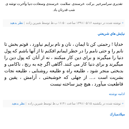
تقدیری سراسرخیر .برکت .خرسندی. سلامت .خرسندی وسعادت دنیا وآخرت توشه ی
شب قدرتان باد.
+
نوشته شده در دوشنبه ۱۳۹۱/۰۵/۱۶ ساعت ۱۱:۵۰ ب.ظ توسط شيرين زاده |
نظر بدهيد
نيايش هاي شريعتي
خدایا ! رحمتی کن تا ایمان ، نان و نام برایم نیاورد ، قوتم بخش تا
نانم را و حتی نامم را در خطر ایمانم افکنم تا از آنها باشم که پول
دنیا را میگیرند و برای دین کار میکنند ، نه از آنان که پول دین را
میگیرند و برای دنیا کار می کنند. آگاهی اگر چه به رنج ، ناکامی و
بدبختی منجر شود ، طلیعه راه و طلیعه روشنایی ، طلیعه نجات
بشریت است ،… از جهلی که خوشبختی ، آرامش ، یقین و
قاطعیت میآورد ، هیچ چیز ساخته نیست
ادامه نوشته
+
نوشته شده در یکشنبه ۱۳۹۱/۰۵/۱۵ ساعت ۷:۴۱ ب.ظ توسط شيرين زاده |
نظر بدهيد
ميلادمبارك