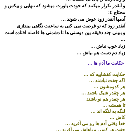
و آنقدر تکرار میکنند که خودت باورت میشود که تنهایی و بیکس و
محتاج !!!
آدمها آنقدر زود عوض می شوند …
آنقدر زود که تو فرصت نمی کنی به ساعتت نگاهی بیندازی
و ببینی چند دقیقه بین دوستی ها تا دشمنی ها فاصله افتاده است
…
زیاد خوب نباش …
زیاد دم دست هم نباش …
حکایت ما آدم ها …
حکایت کفشاییه که …
اگه جفت نباشند …
هر کدومشون …
هر چقدر شیک باشند …
هر چقدر هم نو باشند
تا همیشه …
لنگه به لنگه اند …
کاش …
خدا وقتی آدم ها رو می آفرید …
جفت هر کس رو باهاش می آفرید …