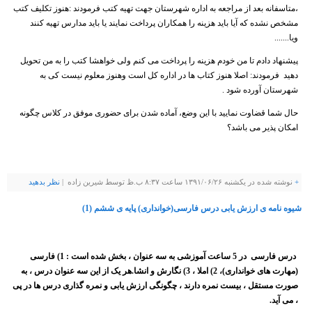
،متاسفانه بعد از مراجعه به اداره شهرستان جهت تهیه کتب فرمودند :هنوز تکلیف کتب
مشخص نشده که آیا باید هزینه را همکاران پرداخت نمایند یا باید مدارس تهیه کنند
ویا.......
پیشنهاد دادم تا من خودم هزینه را پرداخت می کنم ولی خواهشا کتب را به من تحویل
دهید فرمودند: اصلا هنوز کتاب ها در اداره کل است وهنوز معلوم نیست کی به
شهرستان آورده شود .
حال شما قضاوت نمایید با این وضع، آماده شدن برای حضوری موفق در کلاس چگونه
امکان پذیر می باشد؟
+
نوشته شده در یکشنبه ۱۳۹۱/۰۶/۲۶ ساعت ۸:۳۷ ب.ظ توسط شيرين زاده |
نظر بدهيد
شیوه نامه ی ارزش یابی درس فارسی(خوانداری) پایه ی ششم (1)
درس فارسی در 5 ساعت آموزشی به سه عنوان ، بخش شده است : 1) فارسی
(مهارت های خوانداری)، 2) املا ، 3) نگارش و انشا.هر یک از این سه عنوان درس ، به
صورت مستقل ، بیست نمره دارند ، چگونگی ارزش یابی و نمره گذاری درس ها در پی
، می آید.