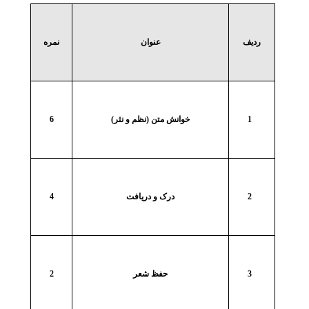
ردیف
عنوان
نمره
1
خوانش متن (نظم و نثر)
6
2
درک و دریافت
4
3
حفظ شعر
2