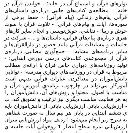
نوارهاي قرآن و استماع آن در خانه؛ - خواندن قرآن در
خانه؛ - مطالعه‌ي كتاب‌هاي جانبي درباره‌ي داستان‌هاي
قرآني‌ پيام‌هاي زندگي (پيام قرآني) - حفظ برخي از
سوره‌ها، آيات و پيام‌هاي قرآني؛ - تلاوت قرآن با صوت
خوش و زيبا؛ - نقاشي، خوش‌نويسي و انجام ساير كارهاي
هنري درباره‌ي پيام‌هاي قرآني، داستان‌ها و ... - شركت در
جلسات و مسابقات قرآني مانند حضور در دارالقرآن‌ها و
ساير برنامه‌هاي مشابه؛ - جمع‌آوري مطالبي درباره‌ي
قرآن از مجموعه‌ي كتاب‌هاي درسي دوره‌ي ابتدايي؛ -
توليد روزنامه‌هاي ديواري خاص قرآن با ارائه‌ي مطالب
مربوط به قرآن در روزنامه‌هاي ديواري مدرسه؛ - توانايي
دانش‌آموزان در معناكردن عبارات قرآني بديهي است
آموزگار مي‌تواند در چارچوب برنامه‌ي آموزش قرآن و
مناسب با اصول، محتوا و روش‌هاي آن، دانش‌آموزان را
به هر فعاليت مناسب ديگري نيز ترغيب و تشويق كند. ب
- ارزش‌يابي پاياني ارزش‌يابي پاياني از دانش‌آموزان پايه
ي ششم ابتدايي در پايان هر نيم سال به صورت شفاهي
به شرح زير انجام مي‌شود : رديف مواد ارزش‌يابي ميزان
ارزش‌يابي نمره سطح انتظار 1 روخواني آيات جلسه ي