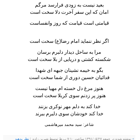
بعید نیست به زودی فرارسد مرگم
امان که این سفر آخرت دلا سخت است
قیامتی است قیامت که روز وانفساست
اگر نظر ننماید امام رضا(ع) سخت است
مرا به ساحل دیدار دلبرم برسان
شکسته کشتی و دریایی از بلا سخت است
بگو به خیمه نشینان جبهه ای شهدا
فدائیان حسین دوری از شما سخت است
هنوز مرغ دل خسته ام مهیا نیست
هنوز پر زدنم سوی کربلا سخت است
خدا کند به دلم مهر نوکری بزنند
خدا کند خودشان سوی دلبرم ببرند
شاعر: سید محمد میرهاشمی
+
نوشته شده در جمعه ۱۳۹۱/۰۵/۲۷ ساعت ۷:۱۰ ب.ظ توسط شيرين زاده |
نظر بدهيد