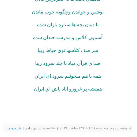
نوشتن و خواندن وچگونه خوب ماندن
با ديدن بچه ها ستاره باران شده
آسمون كلاس و مدرسه خندان شده
سر صف كلاسها توي حياط زيبا
صداي قرآن مياد با چند سرود زيبا
همه با هم ميخونيم سرود اي ايران
هميشه پر غرورو آباد باش اي ايران
+
نوشته شده در سه شنبه ۱۳۹۱/۰۶/۲۸ ساعت ۱۱:۳۸ ق.ظ توسط شيرين زاده |
نظر بدهيد