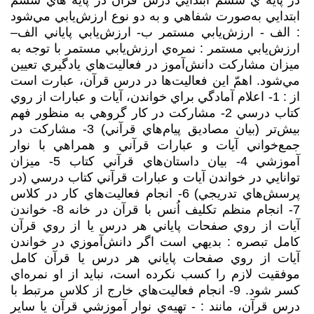
در پايه ي ششم ابتدايي درس قرآن در پايه‌ هاي ششم
ابتدايي به‌صورت شفاهي و به دو نوع ارزش‌يابي مي‌شود
: الف - ارزش‌يابي مستمر ب- ارزش‌يابي پاياني الف–
ارزش‌يابي مستمر : نمره‌ي ارزش‌يابي مستمر با توجه به
ميزان مشاركت دانش‌آموز در فعاليت‌هاي يادگيري تعيين
مي‌شود. اهمّ اين فعاليت‌ها در درس قرآن، عبارت است
از : 1- اعلام آمادگي براي خواندن، آيات و عبارات از روي
كتاب درسي 2- مشاركت در كار گروهي به منظور فهم
بيش‌تر (بيان مصاديق پيام‌هاي قرآني) 3- مشاركت در
جمع‌خواني آيات و عبارات قرآني و همراهي با نوار
آموزشي 4- بيان داستان‌هاي قرآني كتاب 5- ميزان
توانايي در خواندن آيات و عبارات قرآني كتاب درسي (در
پرسش‌هاي تدريجي) 6- انجام فعاليت‌هاي كار در كلاس
7- انجام منظم تكليف اُنس با قرآن در خانه 8- خواندن
آيات از روي صفحات پاياني هر درس يا از روي قرآن
كامل تبصره : بديهي است اگر دانش‌آموزي در خواندن
آيات از روي صفحات پاياني هر درس يا قرآن كامل
موفقيت لازم را كسب نكرده است، نبايد از او نمره‌اي
كسر شود. 9- انجام فعاليت‌هاي خارج از كلاس مرتبط با
درس قرآن، مانند : - تهيه‌ي نوار آموزشي قرآن يا ساير