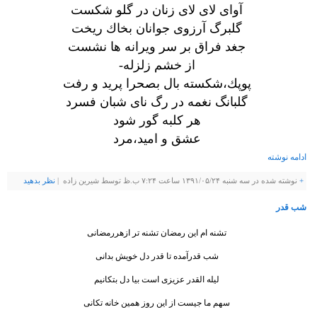
آوای لای لای زنان در گلو شكست
گلبرگ آرزوی جوانان بخاك ریخت
جغد فراق بر سر ویرانه ها نشست
از خشم زلزله-
پوپك،شكسته بال بصحرا پرید و
رفت
گلبانگ نغمه در رگ نای شبان فسرد
هر كلبه گور شود
عشق و امید،مرد
ادامه نوشته
+
نوشته شده در سه شنبه ۱۳۹۱/۰۵/۲۴ ساعت ۷:۲۴ ب.ظ توسط شيرين زاده |
نظر بدهيد
شب قدر
تشنه ام این رمضان تشنه تر ازهررمضانی
شب قدرآمده تا قدر دل خویش بدانی
لیله القدر عزیزی است بیا دل بتکانیم
سهم ما جیست از این روز همین خانه تکانی