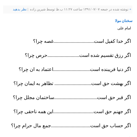
+
نوشته شده در جمعه ۱۳۹۱/۰۷/۰۷ ساعت ۱۱:۲۷ ب.ظ توسط شيرين زاده |
نظر بدهيد
سخنان مولا
امام علی
اگر خدا کفیل است.................................غصه چرا؟
اگر رزق تقسیم شده است..........................حرص چرا؟
اگر دنیا فریبنده است..............................اعتماد به ان چرا؟
اگر بهشت حق است.............................. تظاهر به ایمان چرا؟
اگر قبر حق است...................................ساختمان مجلل چرا؟
اگر جهنم حق است.................................این همه ناحقی چرا؟
اگر حساب حق است................................جمع مال حرام چرا؟