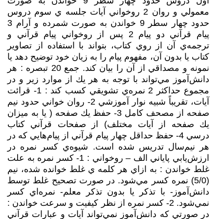
اول دروس حدود چهار سطر 9 خواندن به صورت
معمولي و روان 2 روخواني آيات جلسه ي سوم دروس
حدود چهار سطر 9 خواندن به صورت شمرده و آرام 3
پيام قرآني دو پيام 2 پس از روخواني پيام قرآني و
ترجمه‌ي آن از روي كتاب، بتواند با استفاده از تصاوير
كتاب يا بدون آن، مفهوم پيام را به زيان خود توضيح دهد يا
نمونه و مصداقي از آن را بيان كند. جمع 20 تبصره : هر
دانش‌آموز مي‌تواند با توجه به هر يك از موارد زير و در
مجموع حداكثر 2 نمره‌ي تشويقي كسب كند : 1- قرائت
آيات، تقريباً شبيه نوار آموزشي 2- روان خواني حدود نيم
صفحه از مصحف كامل 3- حفظ يك صفحه ( يا به ميزان
يك صفحه از آيات مختلف) از صفحات قرآني كتاب
درسي 4- حفظ حداقل چهار پيام قرآني از پيام‌هايي كه در
هر نيم‌سال تدريس شده است. شيوه‌ي كسر نمره در
ارزش‌يابي پاياني الف – روخواني : 1- كسر نمره به علت
غلط خواندن : به ازاي هر كلمه ي غلط خوانده شده، نيم
(5/0) نمره كسر مي‌شود. در صورت تصحيح غلط توسط
دانش‌آموز- با تذكر يا بدون تذكر معلم- نمره‌اي كسر
نمي‌شود. 2- كسر نمره از نظر كيفيت و سرعت خواندن :
در صورتي كه دانش‌آموز نمي‌تواند آيات و عبارات قرآني