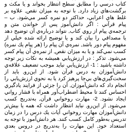
كتاب درسي را مطابق سطح انتظار بخواند و يا مكث و
برگشت‌هاي زياد دارد, با توجه به ميزان نقص, علاوه بر
غلط هاي اعرابي، حداكثر دو نمره كسر مي‌شود. ب –
پيام قرآني : اگر دانش‌آموز پس از خواندن متن و
ترجمه‌ي پيام از روي كتاب, نتواند درباره‌ي آن توضيح دهد
يا مصداقي را بيان كند و يا توضيح ارائه شده خيلي از
مفهوم پيام دور باشد, نمره‌ي آن پيام را (هر پيام يك نمره)
كسب نمي‌كند و يا به ميزان نقص, از نمره‌ي آن پيام كسر
مي‌شود. تذكر : در ارزش‌يابي هميشه به نكات زير توجه
داشته باشيد : 1- ارزش‌يابي نبايد موجب تضعيف علاقه‌ي
دانش‌آموزان به درس قرآن شود. از اين‌رو, بايد از
سخت‌گيري‌هاي بي‌جا پرهيز كرد يا به نحوي ارزش‌يابي را
انجام داد كه دانش‌آموزان, آن را جزئي از فرايند يادگيري
احساس كنند تا محيط اضطراب‌آور همراه با فشار رواني
ايجاد نشود. 2- مهارت روخواني قرآن, به‌تدريج كسب
مي‌شود, از اين‌رو, نبايد انتظار داشت كه همه يا بيش‌تر
دانش‌آموزان مهارت روخواني آيات يك درس را در زمان
تدريس به‌طور كامل كسب كنند. هر دانش‌آموز با توجه به
استعداد خود, اين مهارت را به‌تدريج در دروس بعدي