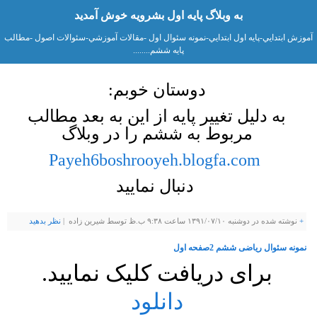
به وبلاگ پایه اول بشرویه خوش آمدید
آموزش ابتدايي-پايه اول ابتدايي-نمونه سئوال اول -مقالات آموزشي-سئوالات اصول -مطالب
پايه ششم........
دوستان خوبم:
به دلیل تغییر پایه از این به بعد مطالب
مربوط به ششم را در وبلاگ
Payeh6boshrooyeh.blogfa.com
دنبال نمایید
+
نوشته شده در دوشنبه ۱۳۹۱/۰۷/۱۰ ساعت ۹:۳۸ ب.ظ توسط شيرين زاده |
نظر بدهيد
نمونه سئوال ریاضی ششم 2صفحه اول
برای دریافت کلیک نمایید.
دانلود