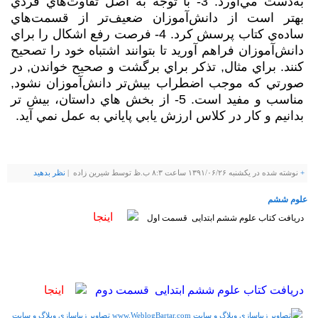
به‌دست مي‌آورد. 3- با توجه به اصل تفاوت‌هاي فردي
بهتر است از دانش‌آموزان ضعيف‌تر از قسمت‌هاي
ساده‌ي كتاب پرسش كرد. 4- فرصت رفع اشكال را براي
دانش‌آموزان فراهم آوريد تا بتوانند اشتباه خود را تصحيح
كنند. براي مثال, تذكر براي برگشت و صحيح خواندن, در
صورتي كه موجب اضطراب بيش‌تر دانش‌آموزان نشود,
مناسب و مفيد است. 5- از بخش هاي داستان، بيش تر
بدانيم و كار در كلاس ارزش يابي پاياني به عمل نمي آيد.
+
نوشته شده در یکشنبه ۱۳۹۱/۰۶/۲۶ ساعت ۸:۳ ب.ظ توسط شيرين زاده |
نظر بدهيد
علوم ششم
اینجا
دریافت کتاب علوم ششم ابتدایی قسمت اول
دریافت کتاب علوم ششم ابتدایی قسمت دوم
اینجا