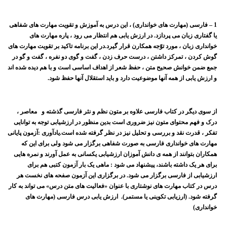
1 – فارسی (مهارت های خوانداری) ، این درس به آموزش و تقویت مهارت های شفاهی
یا گفتاری زبان می پردازد. در ارزش یابی هم انتظار می رود ، پاره مهارت های
خوانداری زبان ، مورد توّجه همکارن قرار گیرد.در این برنامه تاکید بر تقویت مهارت های
گوش کردن ، تمرکز داشتن ، درست حرف زدن ، گفت و گوی دو نفره ، گفت و گو در
جمع ضمن خوانش صحیح متن ، حفظ شعر از اهداف اساسی است و با هم دیده شده اند
و ارزش یابی از همه آنها موضوعیت دارد و باید استقلال آنها حفظ شود.
از سوی دیگر در کتاب فارسی علاوه بر متون نظم و نثر فارسی گذشته و معاصر ،
درک و فهم محتوای متون نیز ضروری است بدین منظور در ارزشیابی توجه به توانایی
تفکر ، قدرت نقد و بررسی و تحلیل نیز در نظر گرفته شده است.یادآوری :آزمون پایانی
مهارت های خوانداری فارسی به صورت شفاهی برگزار می شود ولی برای این که
همکاران بتوانند از همه ی دانش آموزان ارزشیابی یکسانی به عمل آورند و نمره هایی
برای هر یک داشته باشند، پیشنهاد می شود : ماهی یک بار آزمون کتبی هم برای
ارزشیابی از فارسی برگزار می شود. در برگزاری این آزمون صفحه های نخست هر
درس در کتاب مهارت های نوشتاری با عنوان «فعالیت های متن درس» می تواند به کار
گرفته شود. (ارزیابی تکوینی یا مستمر). ارزش یابی درس فارسی (مهارت های
خوانداری)