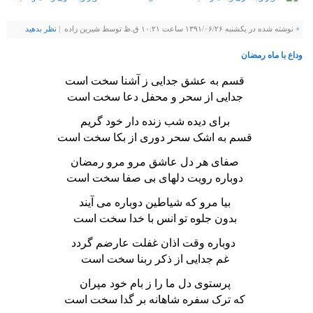
+
نوشته شده در یکشنبه ۱۳۹۱/۰۶/۲۶ ساعت ۱۰:۲۱ ق.ظ توسط شيرين زاده |
نظر بدهيد
وداع با ماه رمضان
قسم به عشق جدایی ز آشنا سخت است
جدایی از سحر و محفل دعا سخت است
برای دیده شب زنده دار خود گریم
قسم به اشک سحر دوری از بکا سخت است
صفای هر دل عاشق مرو مرو رمضان
دوباره رویت دلهای بی صفا سخت است
بیا مرو که شیاطین دوباره می آیند
بدون جلوه تو انس با خدا سخت است
دوباره وقت اذان غفلت عارضم گردد
غم جدایی از ذکر ربنا سخت است
پرستوی دل ما را ز بام خود مپران
که ترک سفره شاهانه بر گدا سخت است