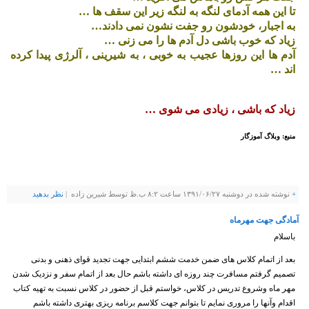
تا این همه آدمای لنگه به لنگه زیر این سقف ها …
به اجبار، خودشون رو جفت نشون نمی دادند…
زیاد که خوب باشی دل آدم ها را می زنی …
آدم ها این روزها عجیب به خوبی ، به شیرینی ، آلرژی پیدا کرده
اند …
زیاد که باشی ، زیادی می شوی …
منبع: وبلاگ آموزگار
+
نوشته شده در دوشنبه ۱۳۹۱/۰۶/۲۷ ساعت ۸:۲ ب.ظ توسط شيرين زاده |
نظر بدهيد
آمادگی جهت مهرماه
باسلام
بعد از اتمام کلاس های ضمن خدمت ششم ابتدایی جهت تجدید قوای ذهنی و بدنی
تصمیم گرفتم مسافرت چند روزه ای داشته باشم حال بعد از اتمام سفر و نزدیک شدن
مهر ماه وشروع تدریس در کلاس، خواستم قبل از حضور در کلاس نسبت به تهیه کتاب
اقدام وآنها را مروری نمایم تا بتوانم جهت کلاسم برنامه ریزی بهتری داشته باشم